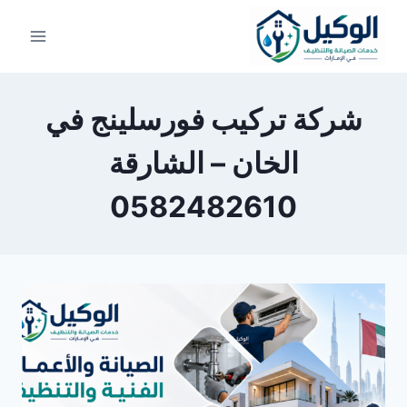
لتجاوز
لى
لمحتوى
شركة تركيب فورسلينج في
الخان – الشارقة
0582482610