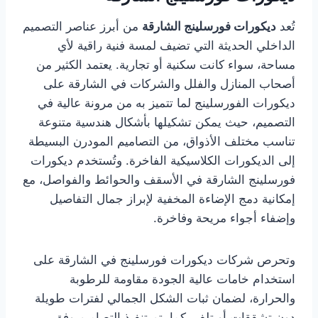
تُعد
ديكورات فورسلينج الشارقة
من أبرز عناصر التصميم
الداخلي الحديثة التي تضيف لمسة فنية راقية لأي
مساحة، سواء كانت سكنية أو تجارية. يعتمد الكثير من
أصحاب المنازل والفلل والشركات في الشارقة على
ديكورات الفورسلينج لما تتميز به من مرونة عالية في
التصميم، حيث يمكن تشكيلها بأشكال هندسية متنوعة
تناسب مختلف الأذواق، من التصاميم المودرن البسيطة
إلى الديكورات الكلاسيكية الفاخرة. وتُستخدم ديكورات
فورسلينج الشارقة في الأسقف والحوائط والفواصل، مع
إمكانية دمج الإضاءة المخفية لإبراز جمال التفاصيل
وإضفاء أجواء مريحة وفاخرة.
وتحرص شركات ديكورات فورسلينج في الشارقة على
استخدام خامات عالية الجودة مقاومة للرطوبة
والحرارة، لضمان ثبات الشكل الجمالي لفترات طويلة
دون تشققات أو تلف. كما يتم تنفيذ التصاميم وفق