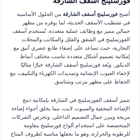
فورسلينج أسقف الشارقة
أصبح
فورسلينج أسقف الشارقة
من الحلول الأساسية
في تشطيب الأسقف الحديثة، لما يوفره من مظهر
جمالي مميز مع وظائف عملية متعددة. تُستخدم أسقف
الفورسلينج في الشقق والفلل والمكاتب والمحلات
التجارية، حيث تساعد على إضفاء طابع عصري أنيق مع
إمكانية تصميم أشكال متعددة تناسب مختلف أنماط
الديكور. ويُعد فورسلينج أسقف الشارقة خيارًا مثاليًا
لإخفاء العيوب الإنشائية وتمديدات الكهرباء والتكييف، مع
الحفاظ على مظهر مرتب ومتناسق.
تتميز أسقف الفورسلينج في الشارقة بإمكانية دمج
الإضاءة المخفية والسبوت لايت، مما يخلق أجواء إضاءة
مريحة ويبرز جمال التصميم الداخلي. وتحرص الشركات
المتخصصة على استخدام ألواح فورسلينج مقاومة
للرطوبة والحرارة، وهو ما يجعلها مناسبة لظروف المناخ