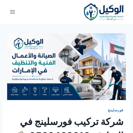
لتجاوز
لى
لمحتوى
فورسلينج
شركة تركيب فورسلينج في