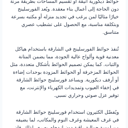
حوائط ديكورية أنيقة أو تقسيم المساحات بطريقة مرنة
دون الحاجة إلى أعمال بناء معقدة. ويُعد الفورسلينج
خيارًا مثاليًا لمن يرغب في تجديد منزله أو مكتبه بسرعة
وبتكلفة مناسبة، مع الحصول على تشطيب عصري
متناسق.
تُنفذ حوائط الفورسلينج في الشارقة باستخدام هياكل
معدنية قوية وألواح عالية الجودة، مما يضمن المتانة
والثبات. كما يمكن تصميم الحوائط بأشكال متعددة، مثل
الحوائط المزخرفة أو الحوائط المزودة بوحدات إضاءة
أو أرفف ديكورية. ويساعد فورسلينج حوائط الشارقة
في إخفاء العيوب وتمديدات الكهرباء والإنترنت، مع
توفير عزل صوتي وحراري نسبي.
ويُفضّل الكثيرون استخدام فورسلينج حوائط الشارقة
في غرف المعيشة وغرف النوم والمكاتب، لما يضيفه
من لمسة جمالية راقية دون ازدحام بصري. لذلك، فإن