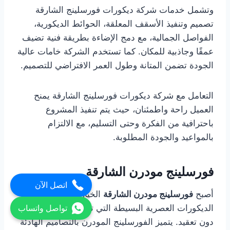
وتشمل خدمات شركة ديكورات فورسلينج الشارقة
تصميم وتنفيذ الأسقف المعلقة، الحوائط الديكورية،
الفواصل الجمالية، مع دمج الإضاءة بطريقة فنية تضيف
عمقًا وجاذبية للمكان. كما تستخدم الشركة خامات عالية
الجودة تضمن المتانة وطول العمر الافتراضي للتصميم.
التعامل مع شركة ديكورات فورسلينج الشارقة يمنح
العميل راحة واطمئنان، حيث يتم تنفيذ المشروع
باحترافية من الفكرة وحتى التسليم، مع الالتزام
بالمواعيد والجودة المطلوبة.
فورسلينج مودرن الشارقة
اتصل الآن
أصبح
فورسلينج مودرن الشارقة
الخيار الأول لمحبي
الديكورات العصرية البسيطة التي تعتمد على الأناقة
تواصل واتساب
دون تعقيد. يتميز الفورسلينج المودرن بالتصاميم الهادئة