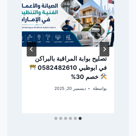
تصليح بوابة المراقبة بالبراكن
ت
في ابوظبي 0582482610
في
خصم 30%
بواسطة
ديسمبر 20, 2025
بو