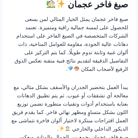
صبغ فاخر عجمان
صبغ فاخر عجمان يمثل الخيار المثالي لمن يسعى
للحصول على لمسة جمالية راقية ومتميزة. تعتمد
الشركات المتخصصة في الصبغ الفاخر على استخدام
دهانات عالية الجودة، مقاومة للعوامل المناخية، ذات
ألوان غنية وثابتة تدوم طويلًا. كما يتم التركيز على
التفاصيل الدقيقة لتقديم نتائج فنية متقنة تعكس الذوق
الرفيع لأصحاب المكان
.
يبدأ العمل بتحضير الجدران والأسقف بشكل مثالي، مع
معالجة أي تشققات أو عيوب. ثم يتم تطبيق الدهانات
بعناية باستخدام أدوات وتقنيات متطورة تضمن توزيع
اللون بشكل متساوٍ ومظهر نهائي فاخر. كما يقدم فريق
العمل اقتراحات مبتكرة لاختيار ألوان فاخرة تتماشى مع
الديكور الداخلي والخارجي
.
صبغ فاخر عجمان يجمع بين الجمال والمتانة، ويعكس