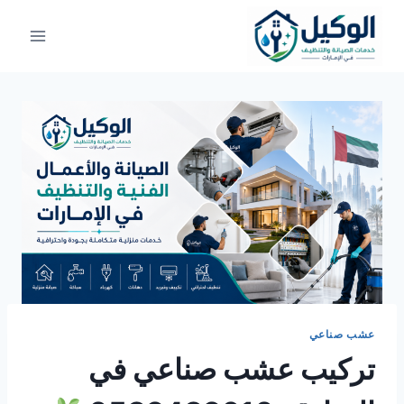
لتجاوز
لى
لمحتوى
عشب صناعي
تركيب عشب صناعي في