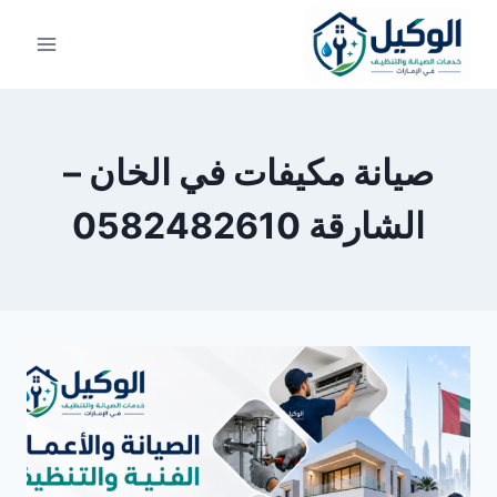
لتجاوز
لى
لمحتوى
صيانة مكيفات في الخان –
الشارقة 0582482610