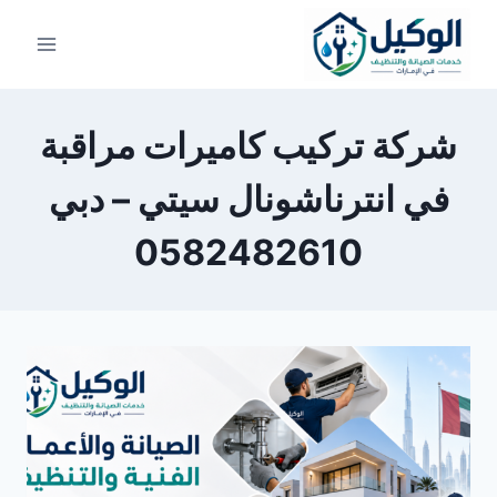
لتجاوز
لى
لمحتوى
شركة تركيب كاميرات مراقبة
في انترناشونال سيتي – دبي
0582482610