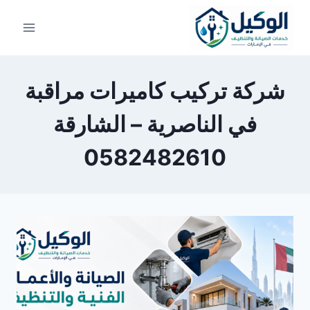
لتجاوز
لى
لمحتوى
شركة تركيب كاميرات مراقبة
في الناصرية – الشارقة
0582482610