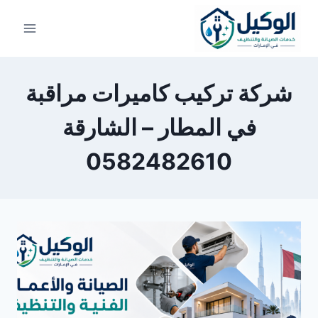
لتجاوز
لى
لمحتوى
شركة تركيب كاميرات مراقبة
في المطار – الشارقة
0582482610