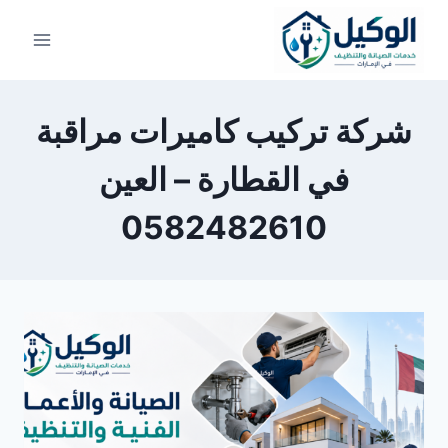
لتجاوز
لى
لمحتوى
شركة تركيب كاميرات مراقبة
في القطارة – العين
0582482610