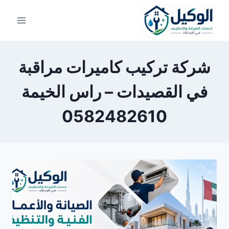
لتجاوز
لى
لمحتوى
شركة تركيب كاميرات مراقبة
في القصيدات – راس الخيمة
0582482610