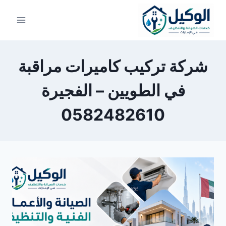
لتجاوز
لى
لمحتوى
شركة تركيب كاميرات مراقبة
في الطويين – الفجيرة
0582482610