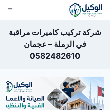
لتجاوز
لى
لمحتوى
شركة تركيب كاميرات مراقبة
في الرملة – عجمان
0582482610