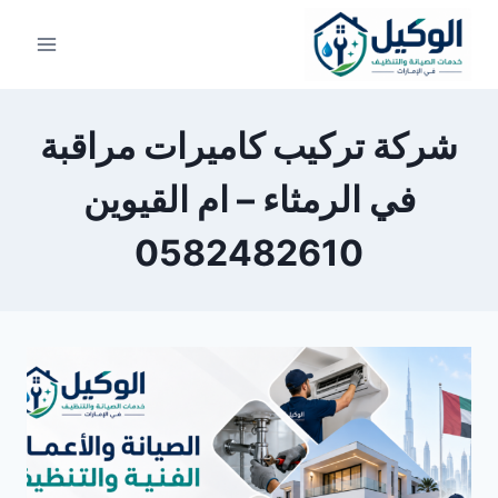
لتجاوز
لى
لمحتوى
شركة تركيب كاميرات مراقبة
في الرمثاء – ام القيوين
0582482610