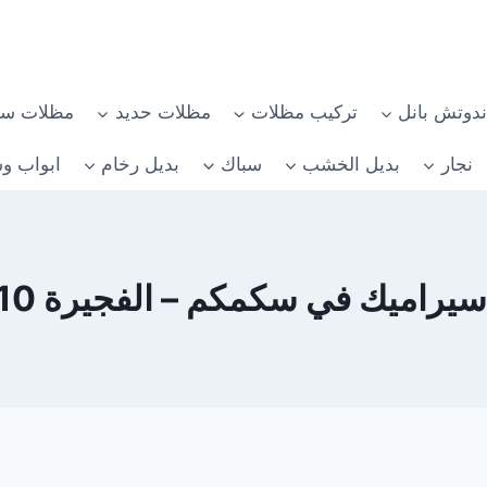
دوتش بانل
تركيب مظلات
مظلات حديد
مظلات سي
نجار
بديل الخشب
سباك
بديل رخام
ابواب وش
ميك في سكمكم – الفجيرة 0582482610