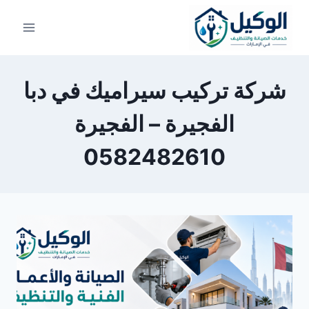
لتجاوز
لى
لمحتوى
شركة تركيب سيراميك في دبا
الفجيرة – الفجيرة
0582482610