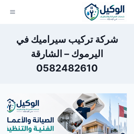
لتجاوز
لى
لمحتوى
شركة تركيب سيراميك في
اليرموك – الشارقة
0582482610