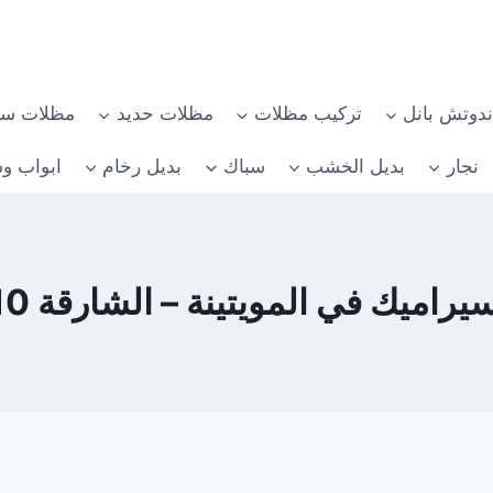
دوتش بانل
تركيب مظلات
مظلات حديد
مظلات سي
نجار
بديل الخشب
سباك
بديل رخام
ابواب وش
يك في المويتينة – الشارقة 0582482610