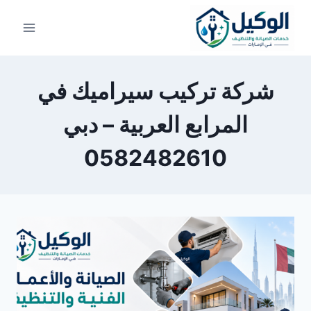
لتجاوز
لى
لمحتوى
شركة تركيب سيراميك في
المرابع العربية – دبي
0582482610