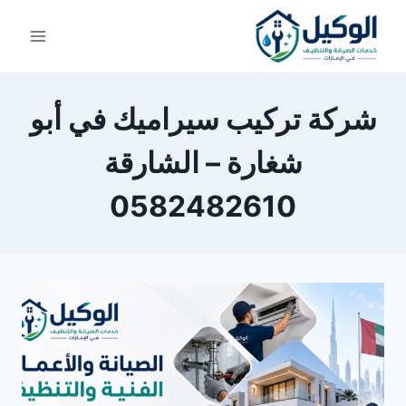
لتجاوز
لى
لمحتوى
شركة تركيب سيراميك في أبو
شغارة – الشارقة
0582482610