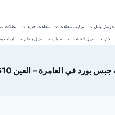
دوتش بانل
تركيب مظلات
مظلات حديد
مظلات سي
نجار
بديل الخشب
سباك
بديل رخام
ابواب وش
 بورد في العامرة – العين 0582482610