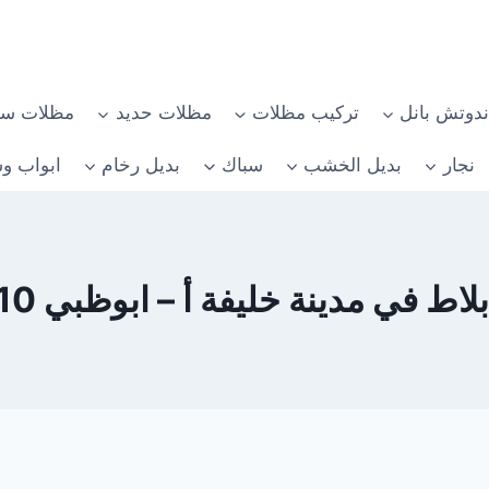
دوتش بانل
تركيب مظلات
مظلات حديد
مظلات سي
نجار
بديل الخشب
سباك
بديل رخام
ابواب وش
في مدينة خليفة أ – ابوظبي 0582482610