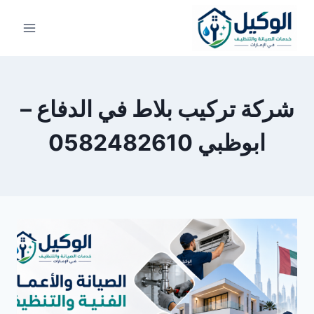
لتجاوز
لى
لمحتوى
شركة تركيب بلاط في الدفاع –
ابوظبي 0582482610