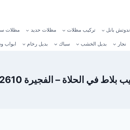
دوتش بانل
تركيب مظلات
مظلات حديد
مظلات سي
نجار
بديل الخشب
سباك
بديل رخام
ابواب وش
لاط في الحلاة – الفجيرة 0582482610