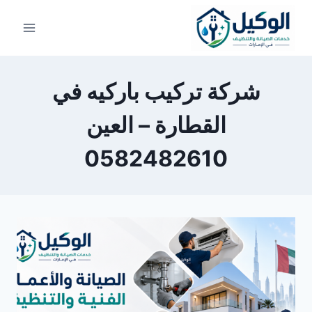
لتجاوز
لى
لمحتوى
شركة تركيب باركيه في
القطارة – العين
0582482610