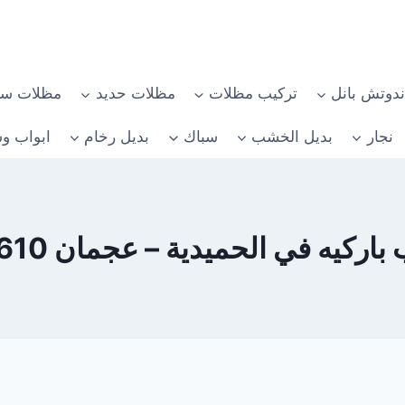
دوتش بانل
تركيب مظلات
مظلات حديد
مظلات سي
نجار
بديل الخشب
سباك
بديل رخام
ابواب وش
كيه في الحميدية – عجمان 0582482610