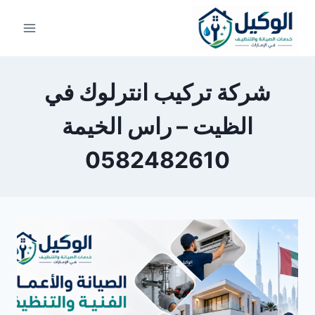
لتجاوز
لى
لمحتوى
شركة تركيب انترلوك في
الظيت – راس الخيمة
0582482610