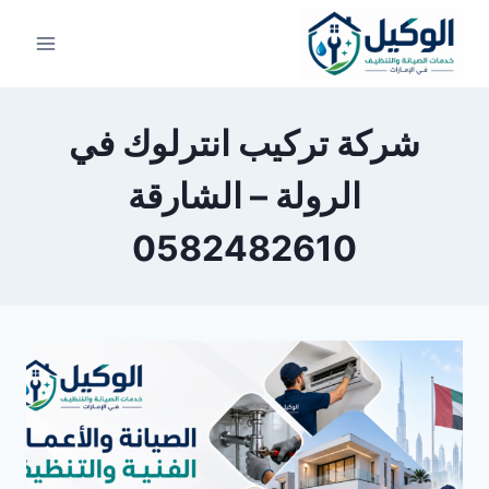
لتجاوز
لى
لمحتوى
شركة تركيب انترلوك في
الرولة – الشارقة
0582482610