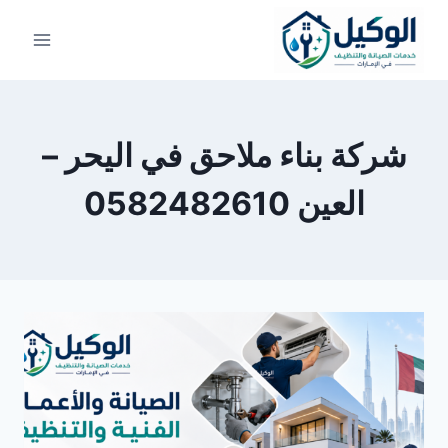
لتجاوز
لى
لمحتوى
شركة بناء ملاحق في اليحر –
العين 0582482610