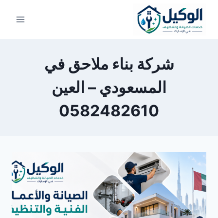
لتجاوز
لى
لمحتوى
شركة بناء ملاحق في
المسعودي – العين
0582482610