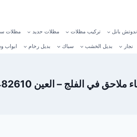
دوتش بانل
تركيب مظلات
مظلات حديد
مظلات سي
نجار
بديل الخشب
سباك
بديل رخام
ابواب وش
ملاحق في الفلج – العين 0582482610