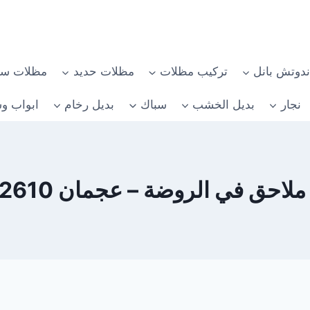
دوتش بانل
تركيب مظلات
مظلات حديد
مظلات سي
نجار
بديل الخشب
سباك
بديل رخام
ابواب وش
احق في الروضة – عجمان 0582482610