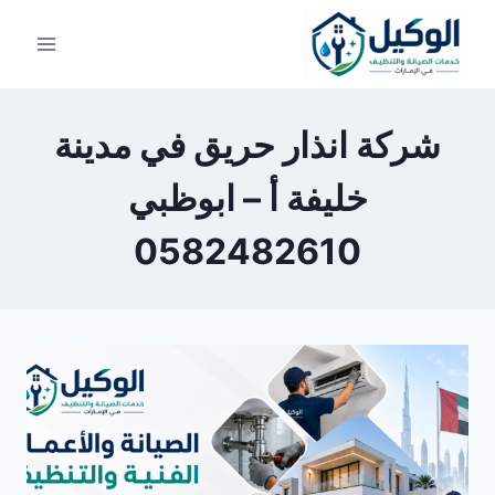
لتجاوز
لى
لمحتوى
شركة انذار حريق في مدينة
خليفة أ – ابوظبي
0582482610