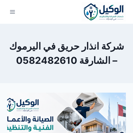
لتجاوز
لى
لمحتوى
شركة انذار حريق في اليرموك
– الشارقة 0582482610