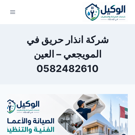
لتجاوز
لى
لمحتوى
شركة انذار حريق في
المويجعي – العين
0582482610