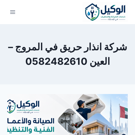
لتجاوز
لى
لمحتوى
شركة انذار حريق في المروج –
العين 0582482610