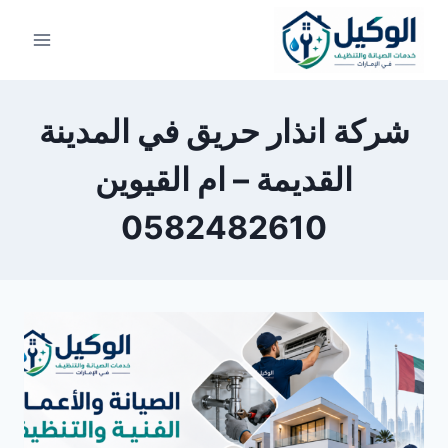
لتجاوز
لى
لمحتوى
شركة انذار حريق في المدينة
القديمة – ام القيوين
0582482610