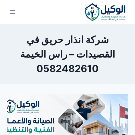
لتجاوز
لى
لمحتوى
شركة انذار حريق في
القصيدات – راس الخيمة
0582482610