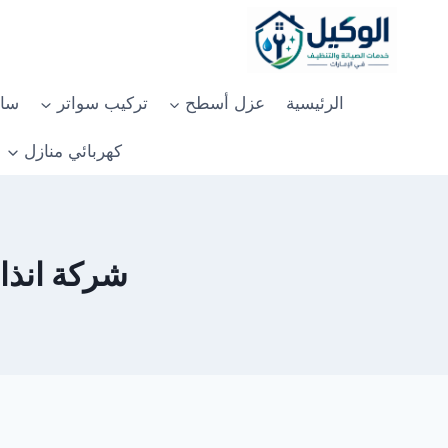
لتجاوز
لى
لمحتوى
الرئيسية
عزل أسطح
تركيب سواتر
سان
كهربائي منازل
شركة انذار ح