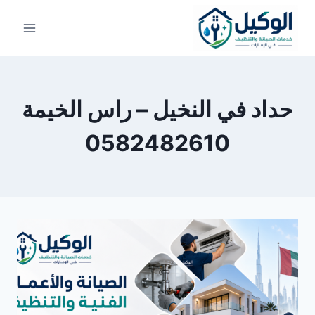
لتجاوز
لى
لمحتوى
حداد في النخيل – راس الخيمة
0582482610