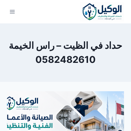
لتجاوز
لى
لمحتوى
حداد في الظيت – راس الخيمة
0582482610