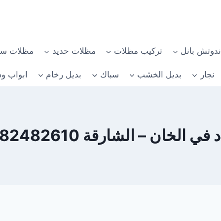
دوتش بانل
تركيب مظلات
مظلات حديد
مظلات سي
نجار
بديل الخشب
سباك
بديل رخام
ابواب وش
في الخان – الشارقة 0582482610