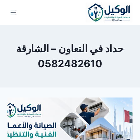
لتجاوز
لى
لمحتوى
حداد في التعاون – الشارقة
0582482610