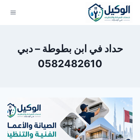
لتجاوز
لى
لمحتوى
حداد في ابن بطوطة – دبي
0582482610