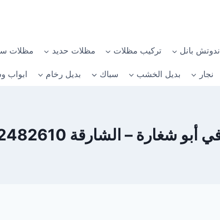
دوتش بانل
تركيب مظلات
مظلات حديد
مظلات سي
نجار
بديل الخشب
سباك
بديل رخام
ابواب وش
أبو شغارة – الشارقة 0582482610