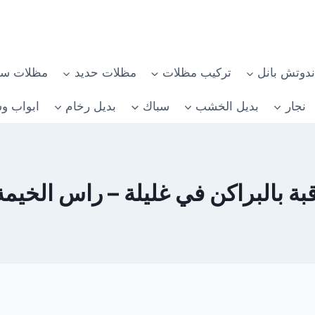
دوتش بانل
تركيب مظلات
مظلات حديد
مظلات سي
نجار
بديل الخشب
سباك
بديل رخام
ابواب وش
بالبراكن في غليلة – راس الخيمة 582482610