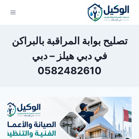
لتجاوز
لى
لمحتوى
تصليح بوابة المراقبة بالبراكن
في دبي هيلز – دبي
0582482610