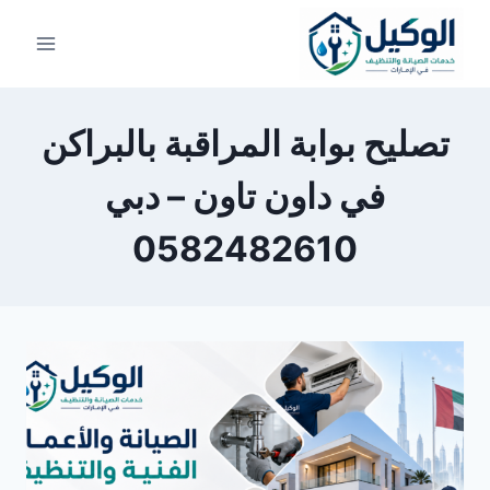
لتجاوز
لى
لمحتوى
تصليح بوابة المراقبة بالبراكن
في داون تاون – دبي
0582482610