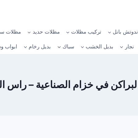
دوتش بانل
تركيب مظلات
مظلات حديد
مظلات سي
نجار
بديل الخشب
سباك
بديل رخام
ابواب وش
راكن في خزام الصناعية – راس الخيمة 2610