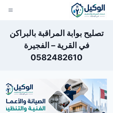
لتجاوز
لى
لمحتوى
تصليح بوابة المراقبة بالبراكن
في القرية – الفجيرة
0582482610